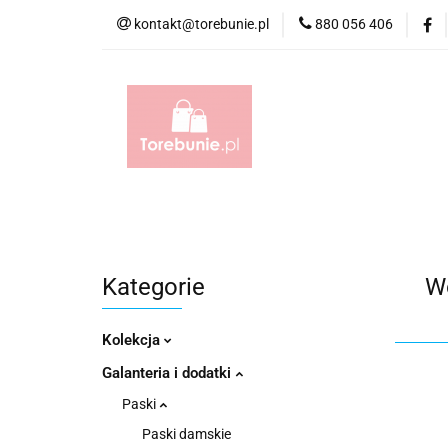
kontakt@torebunie.pl
880 056 406
Torebki
Torby i
Torebki
Torby i Saszetki męskie
Aktów
Kategorie
W
Kolekcja
Galanteria i dodatki
Paski
Paski damskie