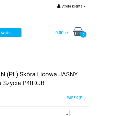
Strefa klienta
ria i dodatki
Zaloguj się
Zarejestruj się
0,00 zł
0
Dodaj zgłoszenie
N (PL) Skóra Licowa JASNY
a Szycia P40DJB
WIREX (PL)