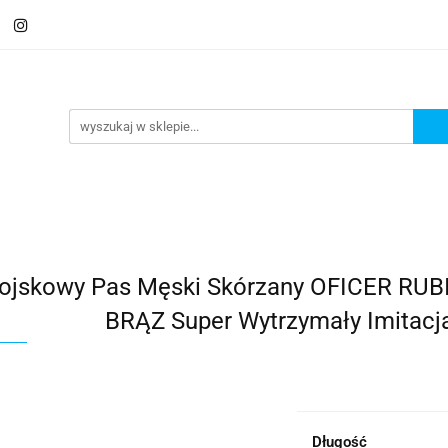
 Saszetki męskie
Aktówki
Torby na laptopa
Galante
ki
Torby na laptopa
Galanteria i dodatki
ojskowy Pas Męski Skórzany OFICER RUBI
BRĄZ Super Wytrzymały Imitacj
Długość