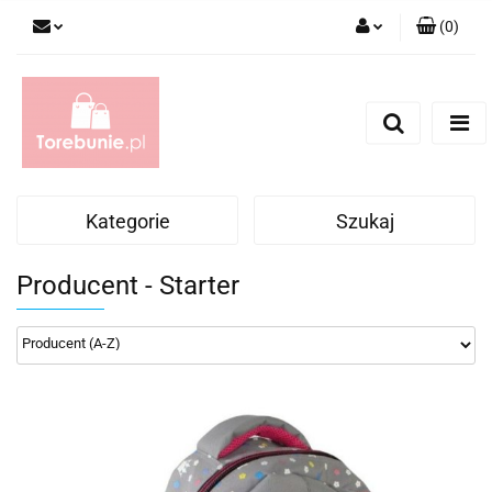
(
0
)
Zaloguj się
Zarejestruj się
Dodaj zgłoszenie
Kategorie
Szukaj
Producent - Starter