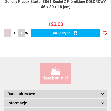
Solidny Plecak Starter 8861 Średni Z Piórnikiem KOLOROWY
46 x 30 x 18 [cm]
123.00
szt.
Do koszyka
Do
prze
Dane adresowe
Informacje