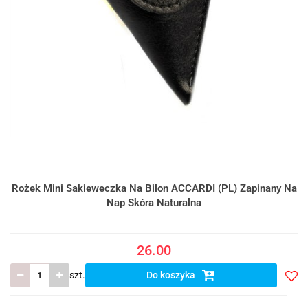
Rożek Mini Sakieweczka Na Bilon ACCARDI (PL) Zapinany Na
Nap Skóra Naturalna
26.00
szt.
Do koszyka
Do
prze