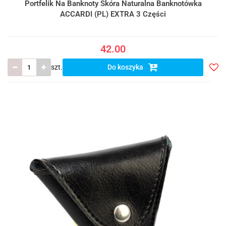
Portfelik Na Banknoty Skóra Naturalna Banknotówka
ACCARDI (PL) EXTRA 3 Części
42.00
szt.
Do koszyka
Do
prze