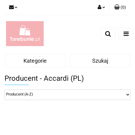
(
0
)
Zaloguj się
Zarejestruj się
Dodaj zgłoszenie
Kategorie
Szukaj
Producent - Accardi (PL)