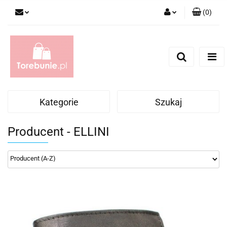
(
0
)
Zaloguj się
Zarejestruj się
Dodaj zgłoszenie
Kategorie
Szukaj
Producent - ELLINI