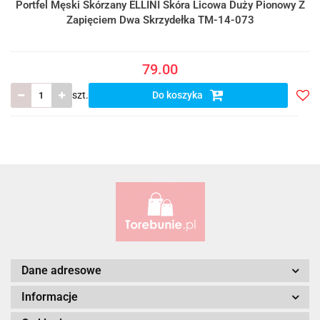
Portfel Męski Skórzany ELLINI Skóra Licowa Duży Pionowy Z
Zapięciem Dwa Skrzydełka TM-14-073
79.00
szt.
Do koszyka
Do
prze
Dane adresowe
Informacje