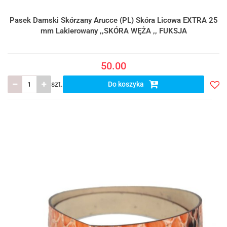
Pasek Damski Skórzany Arucce (PL) Skóra Licowa EXTRA 25
mm Lakierowany ,,SKÓRA WĘŻA ,, FUKSJA
50.00
szt.
Do koszyka
Do
prze