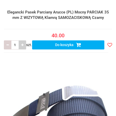
Elegancki Pasek Parciany Arucce (PL) Mocny PARCIAK 35
mm Z WIZYTOWĄ Klamrą SAMOZACISKOWĄ Czarny
40.00
szt.
Do koszyka
Do
prze