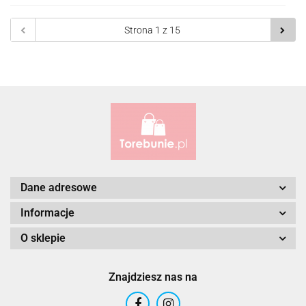
Do
prze
Dane adresowe
Informacje
O sklepie
Znajdziesz nas na