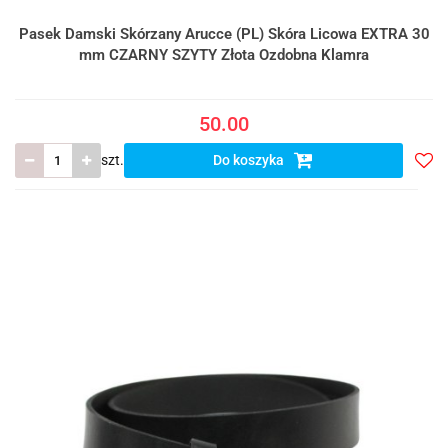
Pasek Damski Skórzany Arucce (PL) Skóra Licowa EXTRA 30
mm CZARNY SZYTY Złota Ozdobna Klamra
50.00
szt.
Do koszyka
Do
prze