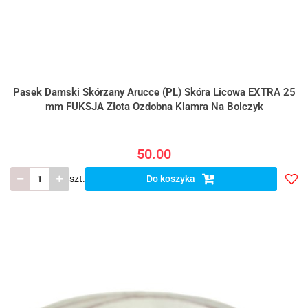
Pasek Damski Skórzany Arucce (PL) Skóra Licowa EXTRA 25
mm FUKSJA Złota Ozdobna Klamra Na Bolczyk
50.00
szt.
Do koszyka
Do
prze