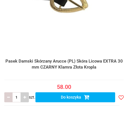
Pasek Damski Skórzany Arucce (PL) Skóra Licowa EXTRA 30
mm CZARNY Klamra Złota Kropla
58.00
szt.
Do koszyka
Do
prze