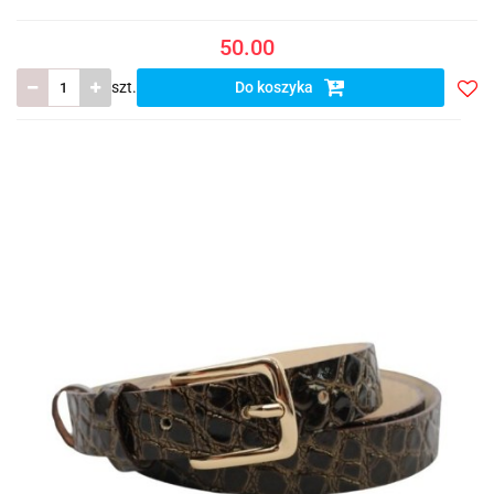
50.00
szt.
Do koszyka
Do
prze