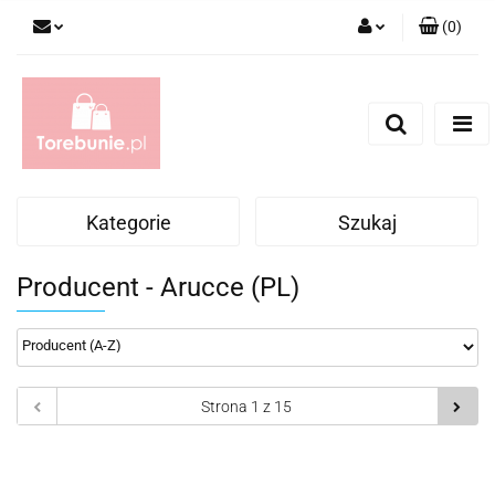
(
0
)
Zaloguj się
Zarejestruj się
Dodaj zgłoszenie
Kategorie
Szukaj
Producent - Arucce (PL)