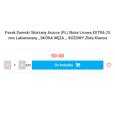
Pasek Damski Skórzany Arucce (PL) Skóra Licowa EXTRA 25
mm Lakierowany ,,SKÓRA WĘŻA ,, RÓŻOWY Złota Klamra
50.00
szt.
Do koszyka
Do
prze