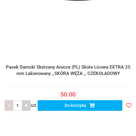
Pasek Damski Skórzany Arucce (PL) Skóra Licowa EXTRA 25
mm Lakierowany ,,SKÓRA WĘŻA ,, CZEKOLADOWY
50.00
szt.
Do koszyka
Do
prze