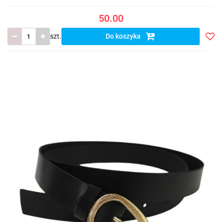
50.00
szt.
Do koszyka
Do
prze