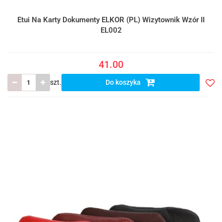
Etui Na Karty Dokumenty ELKOR (PL) Wizytownik Wzór II
EL002
41.00
szt.
Do koszyka
Do
prze