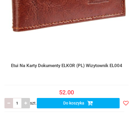
Etui Na Karty Dokumenty ELKOR (PL) Wizytownik EL004
52.00
szt.
Do koszyka
Do
prze