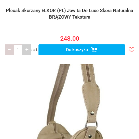
Plecak Skórzany ELKOR (PL) Jowita De Luxe Skóra Naturalna
BRĄZOWY Tekstura
248.00
szt.
Do koszyka
Do
prze