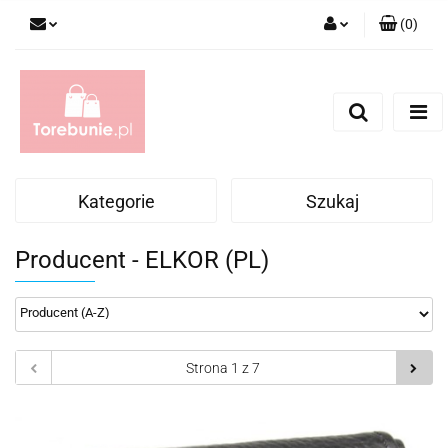
(
0
)
Zaloguj się
Zarejestruj się
Dodaj zgłoszenie
Kategorie
Szukaj
Producent - ELKOR (PL)