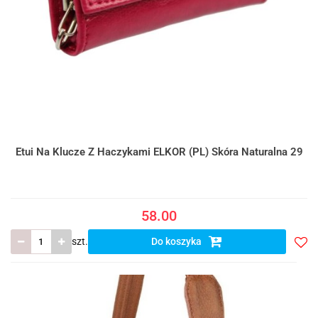
Etui Na Klucze Z Haczykami ELKOR (PL) Skóra Naturalna 29
58.00
szt.
Do koszyka
Do
prze