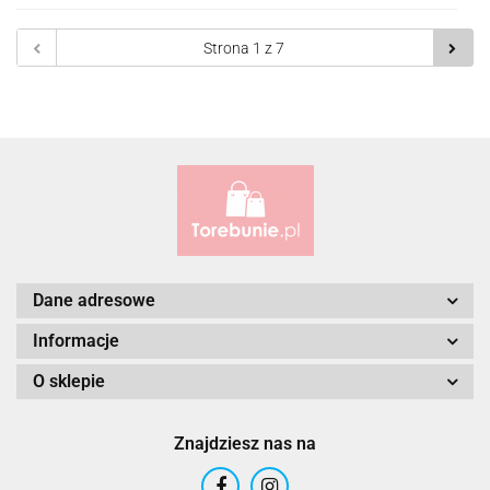
Do
prze
Dane adresowe
Informacje
O sklepie
Znajdziesz nas na