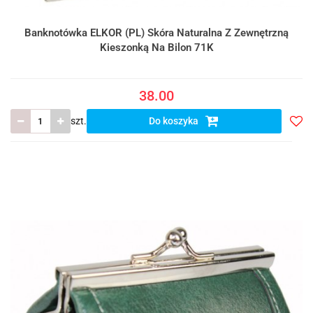
Banknotówka ELKOR (PL) Skóra Naturalna Z Zewnętrzną
Kieszonką Na Bilon 71K
38.00
szt.
Do koszyka
Do
prze