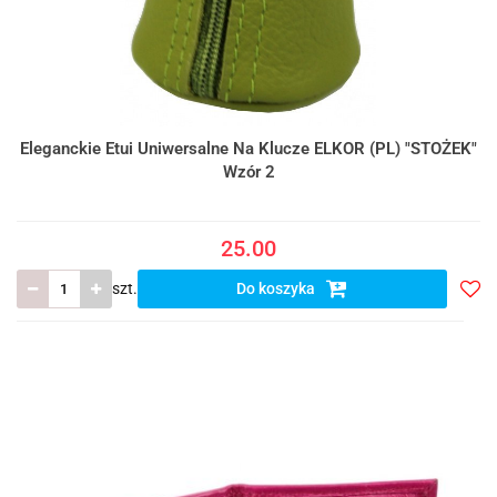
Eleganckie Etui Uniwersalne Na Klucze ELKOR (PL) "STOŻEK"
Wzór 2
25.00
szt.
Do koszyka
Do
prze