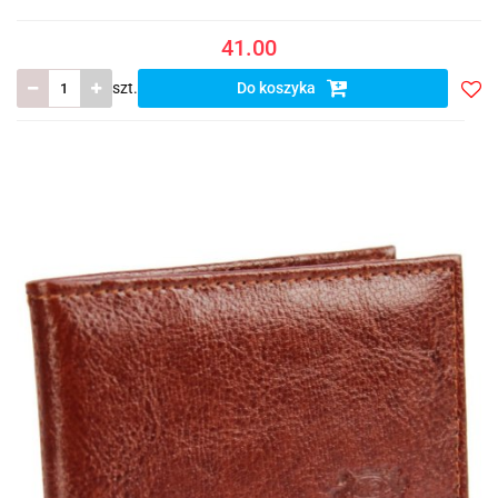
41.00
szt.
Do koszyka
Do
prze