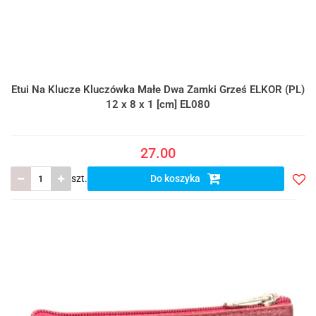
Etui Na Klucze Kluczówka Małe Dwa Zamki Grześ ELKOR (PL)
12 x 8 x 1 [cm] EL080
27.00
szt.
Do koszyka
Do
prze