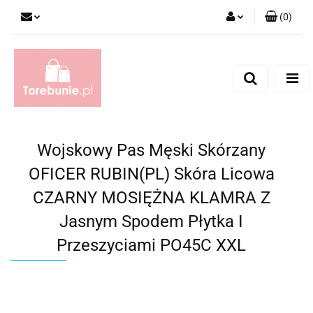
(
0
)
Zaloguj się
Zarejestruj się
Dodaj zgłoszenie
Wojskowy Pas Męski Skórzany
OFICER RUBIN(PL) Skóra Licowa
CZARNY MOSIĘŻNA KLAMRA Z
Jasnym Spodem Płytka I
Przeszyciami PO45C XXL