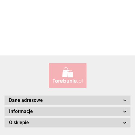
ALBATROSS
Alessandro Paoli
Dane adresowe
Informacje
O sklepie
ALWAYS WILD