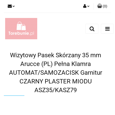
(
0
)
Zaloguj się
Zarejestruj się
Dodaj zgłoszenie
Wizytowy Pasek Skórzany 35 mm
Arucce (PL) Pełna Klamra
AUTOMAT/SAMOZACISK Garnitur
CZARNY PLASTER MIODU
ASZ35/KASZ79