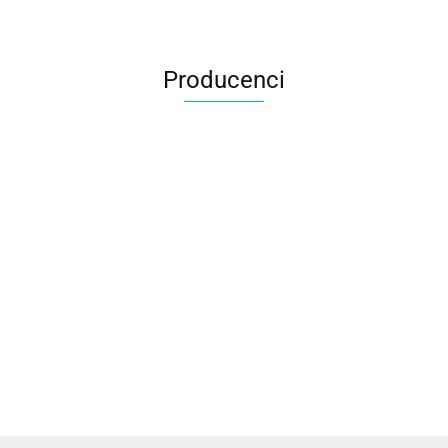
Producenci
Accardi (PL)
ALBATROSS