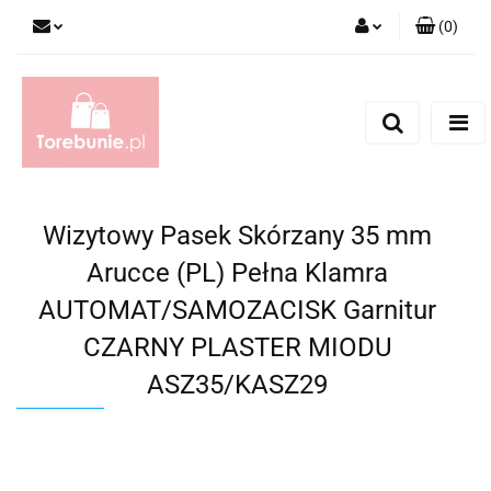
(
0
)
Zaloguj się
Zarejestruj się
Dodaj zgłoszenie
Wizytowy Pasek Skórzany 35 mm
Arucce (PL) Pełna Klamra
AUTOMAT/SAMOZACISK Garnitur
CZARNY PLASTER MIODU
ASZ35/KASZ29