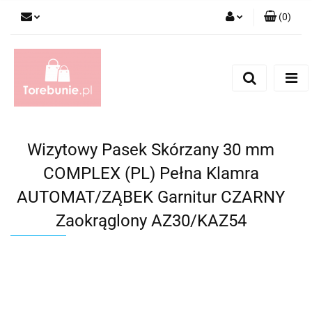
(
0
)
Zaloguj się
Zarejestruj się
Dodaj zgłoszenie
Wizytowy Pasek Skórzany 30 mm
COMPLEX (PL) Pełna Klamra
AUTOMAT/ZĄBEK Garnitur CZARNY
Zaokrąglony AZ30/KAZ54