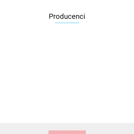
Producenci
Accardi (PL)
ALBATROSS