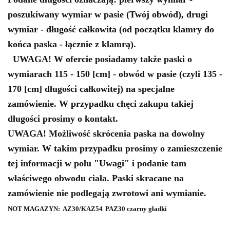
poszukiwany wymiar w pasie (Twój obwód), drugi
wymiar - długość całkowita (od początku klamry do
końca paska - łącznie z klamrą).
UWAGA!
W ofercie posiadamy także paski o
wymiarach 115 - 150 [cm] - obwód w pasie (czyli 135 -
170 [cm] długości całkowitej) na specjalne
zamówienie. W przypadku chęci zakupu takiej
długości prosimy o kontakt.
UWAGA!
Możliwość skrócenia paska na dowolny
wymiar. W takim przypadku prosimy o zamieszczenie
tej informacji w polu "Uwagi" i podanie tam
właściwego obwodu ciała. Paski skracane na
zamówienie nie podlegają zwrotowi ani wymianie.
NOT MAGAZYN:
AZ30/KAZ54
PAZ30 czarny gładki