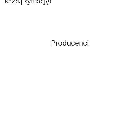
każdą sytuację!
Producenci
Accardi (PL)
ALBATROSS