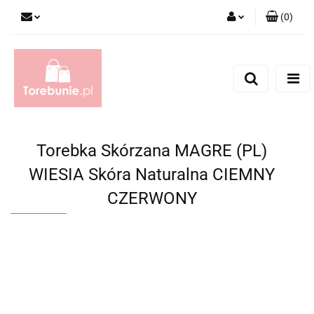
(
0
)
Zaloguj się
Zarejestruj się
Dodaj zgłoszenie
Torebka Skórzana MAGRE (PL)
WIESIA Skóra Naturalna CIEMNY
CZERWONY