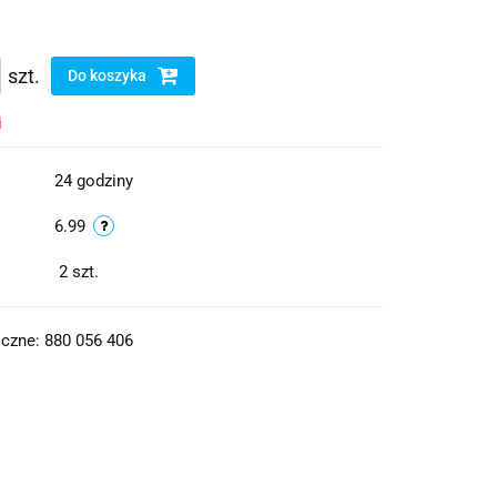
szt.
Do koszyka
i
24 godziny
6.99
2
szt.
czne: 880 056 406