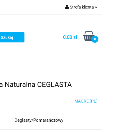
Strefa klienta
ria i dodatki
Zaloguj się
Zarejestruj się
0,00 zł
0
Dodaj zgłoszenie
a Naturalna CEGLASTA
MAGRE (PL)
Ceglasty/Pomarańczowy