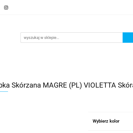
 Saszetki męskie
Aktówki
Torby na laptopa
Galante
ki
Torby na laptopa
Galanteria i dodatki
bka Skórzana MAGRE (PL) VIOLETTA Skór
Wybierz kolor