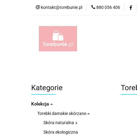
kontakt@torebunie.pl
880 056 406
Torebki
Torby i
Torebki
Torby i Saszetki męskie
Aktów
Kategorie
Tore
Kolekcja
Torebki damskie skórzane
Skóra naturalna
Skóra ekologiczna