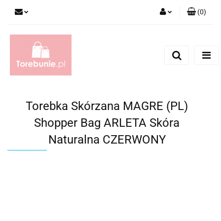
(
0
)
Zaloguj się
Zarejestruj się
Dodaj zgłoszenie
Torebka Skórzana MAGRE (PL)
Shopper Bag ARLETA Skóra
Naturalna CZERWONY