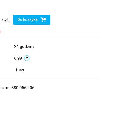
szt.
Do koszyka
i
24 godziny
6.99
1
szt.
czne: 880 056 406