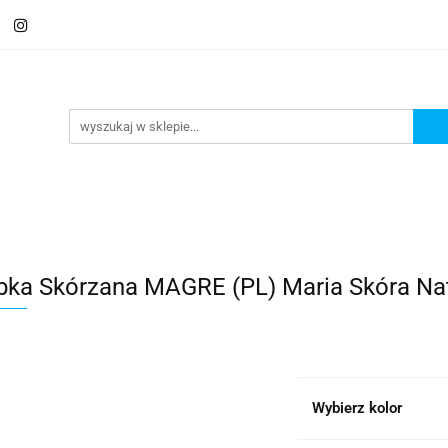
 Saszetki męskie
Aktówki
Torby na laptopa
Galante
ki
Torby na laptopa
Galanteria i dodatki
bka Skórzana MAGRE (PL) Maria Skóra N
Wybierz kolor