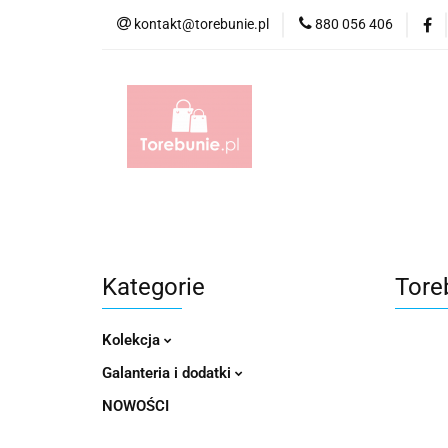
kontakt@torebunie.pl
880 056 406
Torebki
Torby i
Torebki
Torby i Saszetki męskie
Aktów
Kategorie
Tore
Kolekcja
Galanteria i dodatki
NOWOŚCI