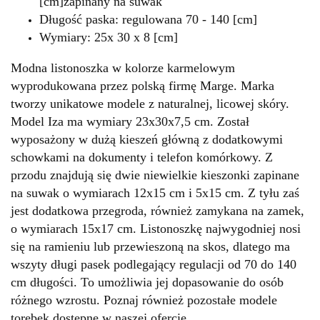
[cm]
zapinany na suwak
Długość paska: regulowana 70 - 140 [cm]
Wymiary: 25x 30 x 8 [cm]
Modna listonoszka w kolorze karmelowym
wyprodukowana przez polską firmę Marge. Marka
tworzy unikatowe modele z naturalnej, licowej skóry.
Model Iza ma wymiary 23x30x7,5 cm. Został
wyposażony w dużą kieszeń główną z dodatkowymi
schowkami na dokumenty i telefon komórkowy. Z
przodu znajdują się dwie niewielkie kieszonki zapinane
na suwak o wymiarach 12x15 cm i 5x15 cm. Z tyłu zaś
jest dodatkowa przegroda, również zamykana na zamek,
o wymiarach 15x17 cm. Listonoszkę najwygodniej nosi
się na ramieniu lub przewieszoną na skos, dlatego ma
wszyty długi pasek podlegający regulacji od 70 do 140
cm długości. To umożliwia jej dopasowanie do osób
różnego wzrostu. Poznaj również pozostałe modele
torebek dostępne w naszej ofercie.