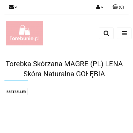
(
0
)
Zaloguj się
Zarejestruj się
Dodaj zgłoszenie
Torebka Skórzana MAGRE (PL) LENA
Skóra Naturalna GOŁĘBIA
BESTSELLER