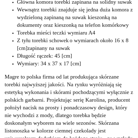
Główna komora torebki zapinana na solidny suwak
Wewnątrz torebki znajduje się jedna duża komora z
wydzieloną zapinaną na suwak kieszonką na
dokumenty oraz kieszonką na telefon komórkowy
Torebka mieści teczki wymiaru A4
Z tyłu torebki schowek
o wymiarach około 16 x 8
[cm]
zapinany na suwak
Długość rączek: 45 [cm]
Wymiary: 34 x 37 x 17 [cm]
Magre to polska firma od lat produkująca skórzane
torebki najwyższej jakości. Na rynku wyróżniają się
estetyką wykonania i skórami pochodzącymi wyłącznie z
polskich garbarni. Projektując serię Karolina, producent
położył nacisk na prosty i ponadczasowy design, który
nie wychodzi z mody, dlatego torebka będzie
doskonałym wyborem na wiele sezonów. Skórzana
listonoszka w kolorze ciemnej czekolady jest