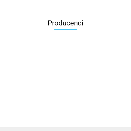
Producenci
Accardi (PL)
ALBATROSS