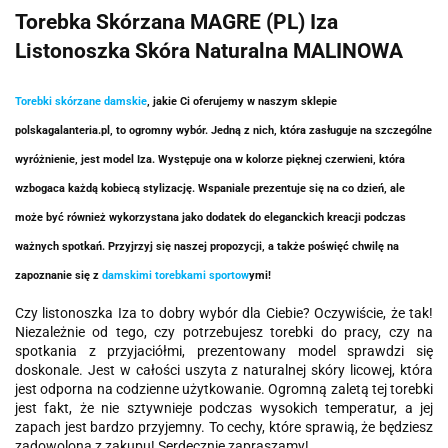
Torebka Skórzana MAGRE (PL) Iza
Listonoszka Skóra Naturalna MALINOWA
Torebki skórzane damskie
, jakie Ci oferujemy w naszym sklepie
polskagalanteria.pl, to ogromny wybór. Jedną z nich, która zasługuje na szczególne
wyróżnienie, jest model Iza. Występuje ona w kolorze pięknej czerwieni, która
wzbogaca każdą kobiecą stylizację. Wspaniale prezentuje się na co dzień, ale
może być również wykorzystana jako dodatek do eleganckich kreacji podczas
ważnych spotkań. Przyjrzyj się naszej propozycji, a także poświęć chwilę na
zapoznanie się z
damskimi torebkami sportow
ymi!
Czy listonoszka Iza to dobry wybór dla Ciebie? Oczywiście, że tak!
Niezależnie od tego, czy potrzebujesz torebki do pracy, czy na
spotkania z przyjaciółmi, prezentowany model sprawdzi się
doskonale. Jest w całości uszyta z naturalnej skóry licowej, która
jest odporna na codzienne użytkowanie. Ogromną zaletą tej torebki
jest fakt, że nie sztywnieje podczas wysokich temperatur, a jej
zapach jest bardzo przyjemny. To cechy, które sprawią, że będziesz
zadowolona z zakupu! Serdecznie zapraszamy!