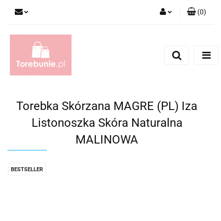
(
0
)
Zaloguj się
Zarejestruj się
Dodaj zgłoszenie
Torebka Skórzana MAGRE (PL) Iza
Listonoszka Skóra Naturalna
MALINOWA
BESTSELLER