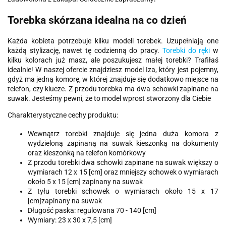
Torebka skórzana idealna na co dzień
Każda kobieta potrzebuje kilku modeli torebek. Uzupełniają one
każdą stylizację, nawet tę codzienną do pracy.
Torebki do ręki
w
kilku kolorach już masz, ale poszukujesz małej torebki? Trafiłaś
idealnie! W naszej ofercie znajdziesz model Iza, który jest pojemny,
gdyż ma jedną komorę, w której znajduje się dodatkowo miejsce na
telefon, czy klucze. Z przodu torebka ma dwa schowki zapinane na
suwak. Jesteśmy pewni, że to model wprost stworzony dla Ciebie
Charakterystyczne cechy produktu:
Wewnątrz torebki znajduje się jedna duża komora z
wydzieloną zapinaną na suwak kieszonką na dokumenty
oraz kieszonką na telefon komórkowy
Z przodu torebki dwa schowki zapinane na suwak większy o
wymiarach 12 x 15 [cm] oraz mniejszy schowek o wymiarach
około 5 x 15 [cm] zapinany na suwak
Z tyłu torebki schowek o wymiarach około 15 x 17
[cm]zapinany na suwak
Długość paska: regulowana 70 - 140 [cm]
Wymiary: 23 x 30 x 7,5 [cm]