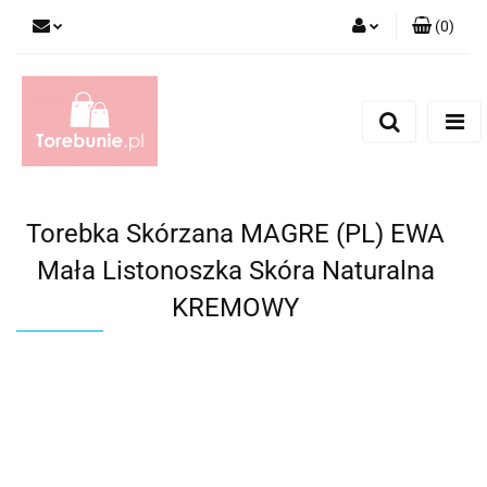
(
0
)
Zaloguj się
Zarejestruj się
Dodaj zgłoszenie
Torebka Skórzana MAGRE (PL) EWA
Mała Listonoszka Skóra Naturalna
KREMOWY