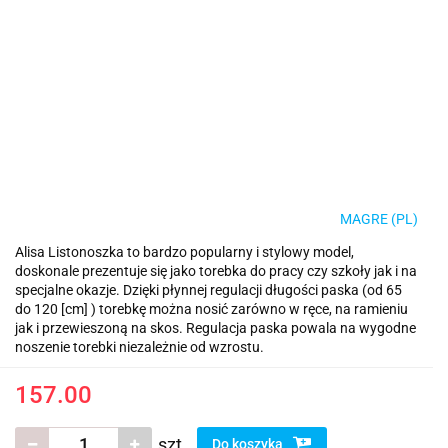
MAGRE (PL)
Alisa Listonoszka to bardzo popularny i stylowy model,
doskonale prezentuje się jako torebka do pracy czy szkoły jak i na
specjalne okazje. Dzięki płynnej regulacji długości paska (od 65
do 120 [cm] ) torebkę można nosić zarówno w ręce, na ramieniu
jak i przewieszoną na skos. Regulacja paska powala na wygodne
noszenie torebki niezależnie od wzrostu.
157.00
szt.
Do koszyka