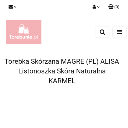
(
0
)
Zaloguj się
Zarejestruj się
Dodaj zgłoszenie
Torebka Skórzana MAGRE (PL) ALISA
Listonoszka Skóra Naturalna
KARMEL