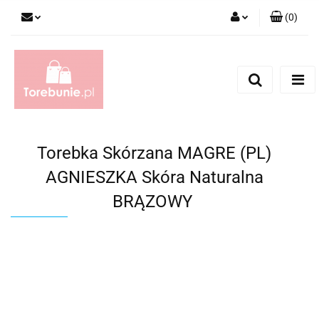
(
0
)
Zaloguj się
Zarejestruj się
Dodaj zgłoszenie
Torebka Skórzana MAGRE (PL)
AGNIESZKA Skóra Naturalna
BRĄZOWY