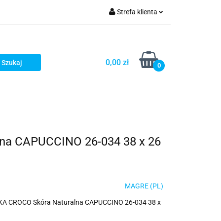
Strefa klienta
ria i dodatki
Zaloguj się
Zarejestruj się
0,00 zł
0
Dodaj zgłoszenie
na CAPUCCINO 26-034 38 x 26
MAGRE (PL)
KA CROCO Skóra Naturalna CAPUCCINO 26-034 38 x