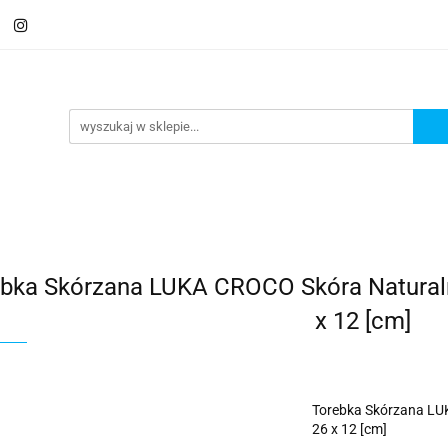
 Saszetki męskie
Aktówki
Torby na laptopa
Galante
ki
Torby na laptopa
Galanteria i dodatki
ebka Skórzana LUKA CROCO Skóra Natural
x 12 [cm]
Torebka Skórzana LU
26 x 12 [cm]