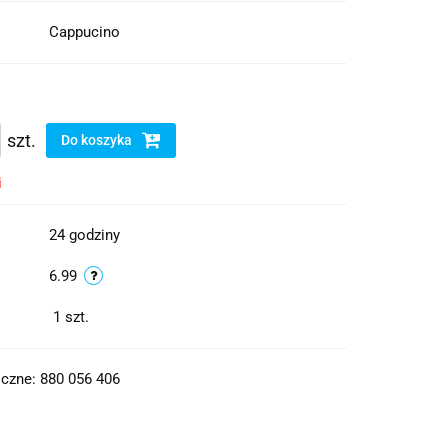
Cappucino
szt.
Do koszyka
i
24 godziny
6.99
1
szt.
czne: 880 056 406