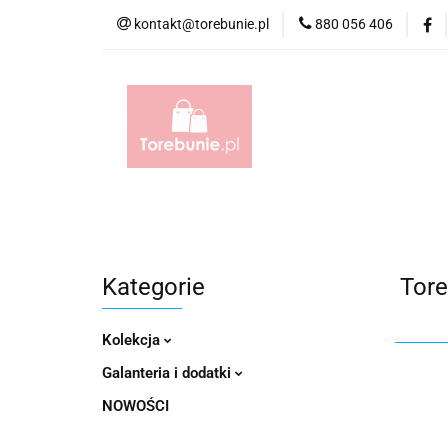
kontakt@torebunie.pl
880 056 406
Torebki
Torby i
Torebki
Torby i Saszetki męskie
Aktów
Kategorie
Tor
Kolekcja
Galanteria i dodatki
NOWOŚCI