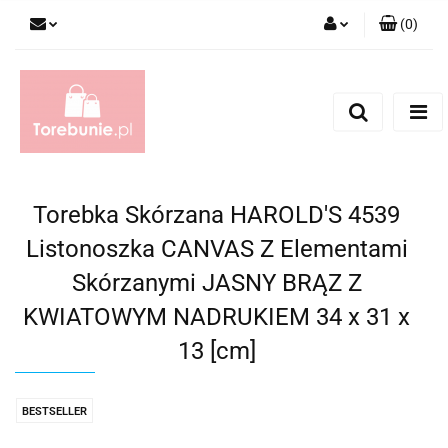
(
0
)
Zaloguj się
Zarejestruj się
Dodaj zgłoszenie
Torebka Skórzana HAROLD'S 4539
Listonoszka CANVAS Z Elementami
Skórzanymi JASNY BRĄZ Z
KWIATOWYM NADRUKIEM 34 x 31 x
13 [cm]
BESTSELLER