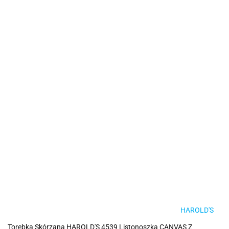
HAROLD'S
Torebka Skórzana HAROLD'S 4539 Listonoszka CANVAS Z