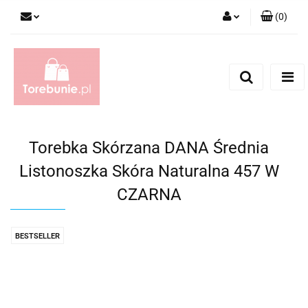
(
0
)
Zaloguj się
Zarejestruj się
Dodaj zgłoszenie
Torebka Skórzana DANA Średnia
Listonoszka Skóra Naturalna 457 W
CZARNA
BESTSELLER