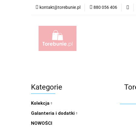
kontakt@torebunie.pl
880 056 406
Torebki
Torby i
Torebki
Torby i Saszetki męskie
Aktówk
Kategorie
Tor
Kolekcja
Galanteria i dodatki
NOWOŚCI