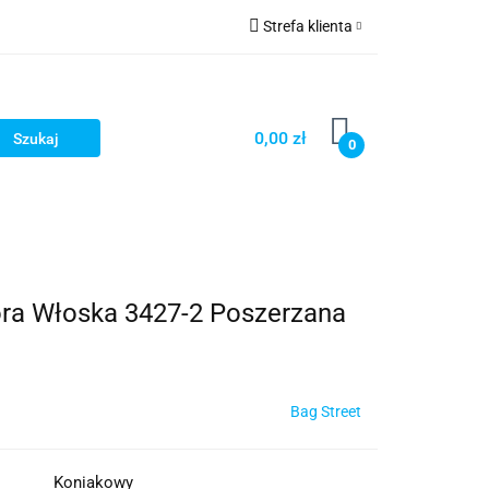
Strefa klienta
ria i dodatki
Zaloguj się
Zarejestruj się
0,00 zł
0
Dodaj zgłoszenie
óra Włoska 3427-2 Poszerzana
Bag Street
Koniakowy