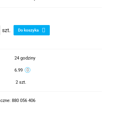
szt.
Do koszyka
24 godziny
6.99
2
szt.
czne: 880 056 406