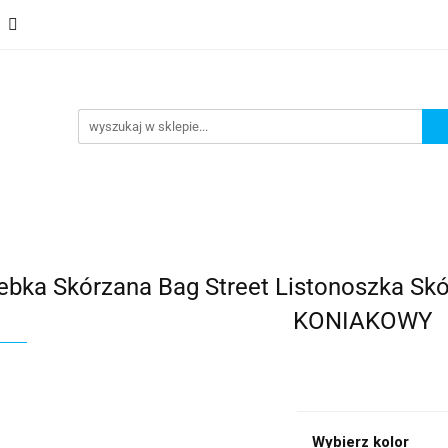
 Saszetki męskie
Aktówki
Torby na laptopa
Galante
i
Torby na laptopa
Galanteria i dodatki
ebka Skórzana Bag Street Listonoszka Sk
KONIAKOWY
Wybierz kolor