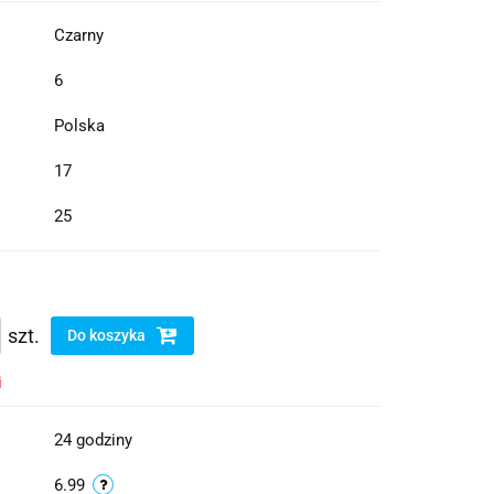
Czarny
6
Polska
17
25
szt.
Do koszyka
i
24 godziny
6.99