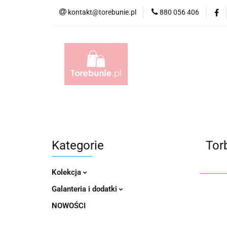
kontakt@torebunie.pl
880 056 406
Torebki
Torby i
Torebki
Torby i Saszetki męskie
Aktów
Kategorie
Tor
Kolekcja
Galanteria i dodatki
NOWOŚCI