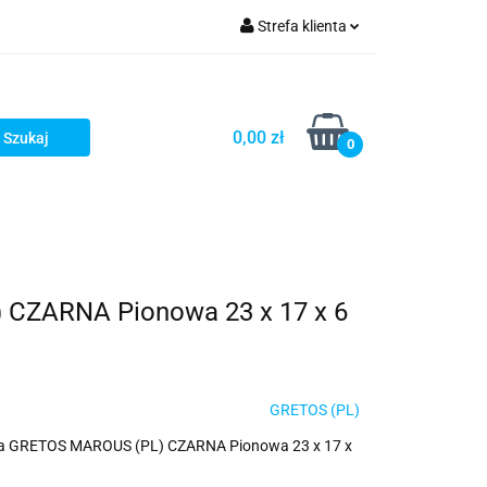
Strefa klienta
ria i dodatki
Zaloguj się
Zarejestruj się
0,00 zł
0
Dodaj zgłoszenie
 CZARNA Pionowa 23 x 17 x 6
GRETOS (PL)
na GRETOS MAROUS (PL) CZARNA Pionowa 23 x 17 x