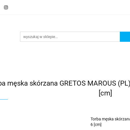
 Saszetki męskie
Aktówki
Torby na laptopa
Galante
ki
Torby na laptopa
Galanteria i dodatki
ba męska skórzana GRETOS MAROUS (PL)
[cm]
Torba męska skórza
6 [cm]