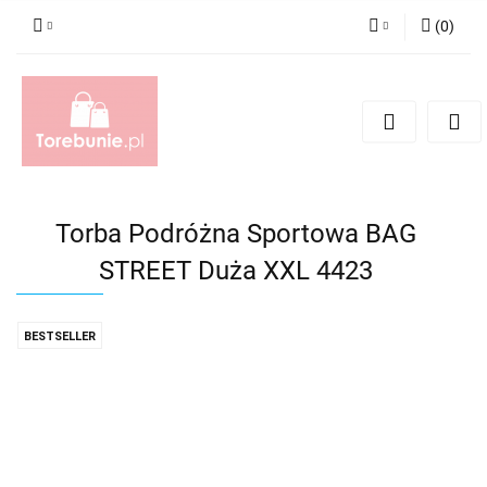
(
0
)
Zaloguj się
Zarejestruj się
Dodaj zgłoszenie
Torba Podróżna Sportowa BAG
STREET Duża XXL 4423
BESTSELLER