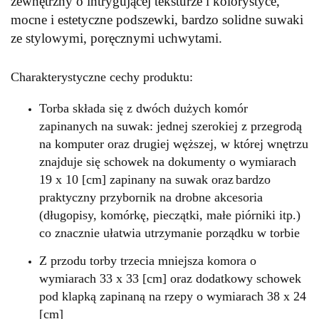
zewnętrzny o intrygującej teksturze i kolorystyce,
mocne i estetyczne podszewki, bardzo solidne suwaki
ze stylowymi, poręcznymi uchwytami.
Charakterystyczne cechy produktu:
Torba składa się z dwóch dużych komór
zapinanych na suwak: jednej szerokiej z przegrodą
na komputer oraz drugiej węższej, w której wnętrzu
znajduje się schowek
na dokumenty
o wymiarach
19 x 10 [cm]
zapinany na suwak
oraz
bardzo
praktyczny przybornik na drobne akcesoria
(długopisy, komórkę, pieczątki, małe piórniki itp.)
co znacznie ułatwia utrzymanie porządku w torbie
Z przodu torby trzecia mniejsza komora o
wymiarach 33 x 33 [cm] oraz dodatkowy schowek
pod klapką zapinaną na rzepy o wymiarach 38 x 24
[cm]