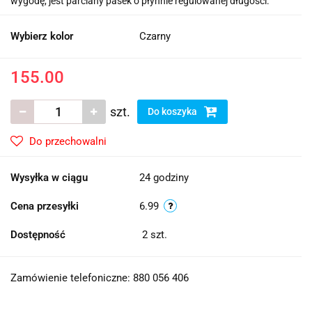
wygodę, jest parciany pasek o płynnie regulowanej długości.
Wybierz kolor
Czarny
155.00
szt.
Do koszyka
Do przechowalni
Wysyłka w ciągu
24 godziny
Cena przesyłki
6.99
Dostępność
2
szt.
Zamówienie telefoniczne: 880 056 406