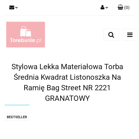
(
0
)
Zaloguj się
Zarejestruj się
Dodaj zgłoszenie
Stylowa Lekka Materiałowa Torba
Średnia Kwadrat Listonoszka Na
Ramię Bag Street NR 2221
GRANATOWY
BESTSELLER