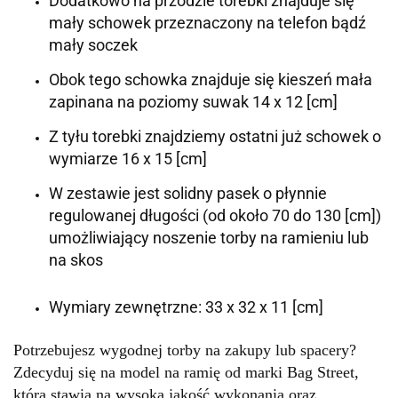
Dodatkowo na przodzie torebki znajduje się
mały schowek przeznaczony na telefon bądź
mały soczek
Obok tego schowka znajduje się kieszeń mała
zapinana na poziomy suwak 14 x 12 [cm]
Z tyłu torebki znajdziemy ostatni już schowek o
wymiarze 16 x 15 [cm]
W zestawie jest solidny pasek o płynnie
regulowanej długości (od około 70 do 130 [cm])
umożliwiający noszenie torby na ramieniu lub
na skos
Wymiary zewnętrzne: 33 x 32 x 11 [cm]
Potrzebujesz wygodnej torby na zakupy lub spacery?
Zdecyduj się na model na ramię od marki Bag Street,
która stawia na wysoką jakość wykonania oraz