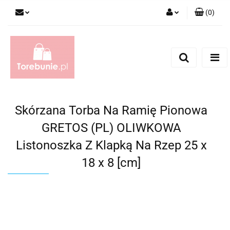
(
0
)
Zaloguj się
Zarejestruj się
Dodaj zgłoszenie
Skórzana Torba Na Ramię Pionowa
GRETOS (PL) OLIWKOWA
Listonoszka Z Klapką Na Rzep 25 x
18 x 8 [cm]