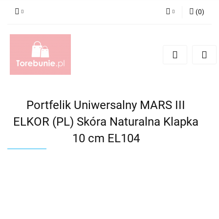
(
0
)
Zaloguj się
Zarejestruj się
Dodaj zgłoszenie
Portfelik Uniwersalny MARS III
ELKOR (PL) Skóra Naturalna Klapka
10 cm EL104