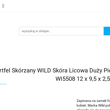
 Saszetki męskie
Aktówki
Torby na laptopa
Galante
i
Torby na laptopa
Galanteria i dodatki
rtfel Skórzany WILD Skóra Licowa Duży 
WI5508 12 x 9,5 x 2,5
Zapinana na zamek fo
kobiet. Marka Wild po