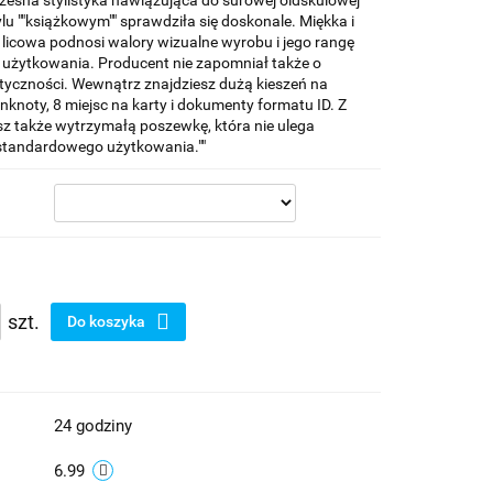
zesna stylistyka nawiązująca do surowej oldskulowej
lu ""książkowym"" sprawdziła się doskonale. Miękka i
 licowa podnosi walory wizualne wyrobu i jego rangę
użytkowania. Producent nie zapomniał także o
ktyczności. Wewnątrz znajdziesz dużą kieszeń na
nknoty, 8 miejsc na karty i dokumenty formatu ID. Z
sz także wytrzymałą poszewkę, która nie ulega
standardowego użytkowania.""
szt.
Do koszyka
24 godziny
6.99