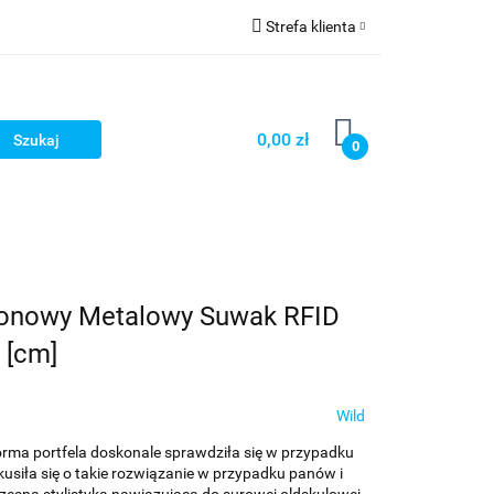
Strefa klienta
ria i dodatki
Zaloguj się
Zarejestruj się
0,00 zł
0
Dodaj zgłoszenie
Pionowy Metalowy Suwak RFID
 [cm]
Wild
rma portfela doskonale sprawdziła się w przypadku
kusiła się o takie rozwiązanie w przypadku panów i