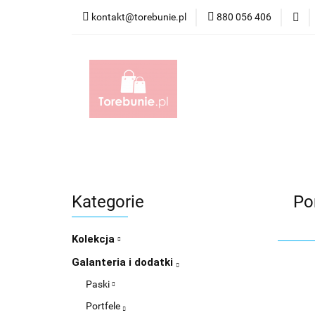
kontakt@torebunie.pl
880 056 406
Torebki
Torby i
Torebki
Torby i Saszetki męskie
Aktówk
Kategorie
Po
Kolekcja
Galanteria i dodatki
Paski
Portfele