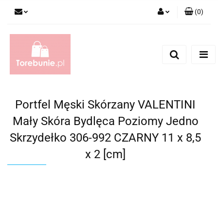
(
0
)
Zaloguj się
Zarejestruj się
Dodaj zgłoszenie
Portfel Męski Skórzany VALENTINI
Mały Skóra Bydlęca Poziomy Jedno
Skrzydełko 306-992 CZARNY 11 x 8,5
x 2 [cm]