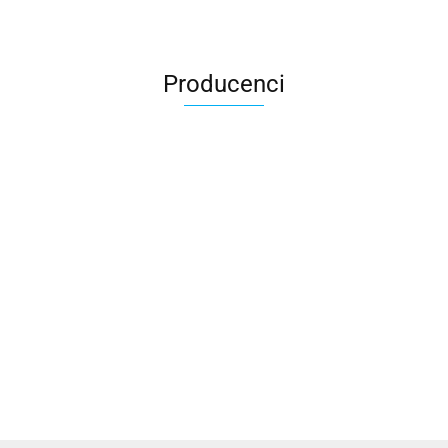
Producenci
Accardi (PL)
ALBATROSS