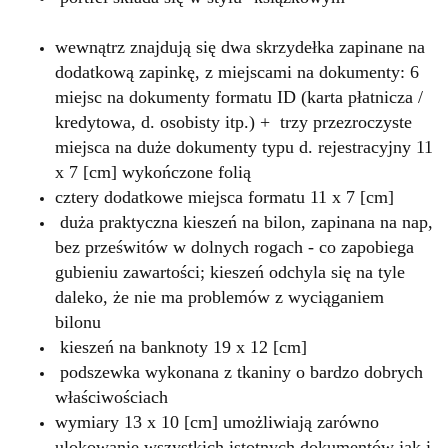
wewnątrz znajdują się dwa skrzydełka zapinane na
dodatkową zapinkę, z miejscami na dokumenty: 6
miejsc na dokumenty formatu ID (karta płatnicza /
kredytowa, d. osobisty itp.) + trzy przezroczyste
miejsca na duże dokumenty typu d. rejestracyjny 11
x 7 [cm] wykończone folią
cztery dodatkowe miejsca formatu 11 x 7 [cm]
duża praktyczna kieszeń na bilon, zapinana na nap,
bez prześwitów w dolnych rogach - co zapobiega
gubieniu zawartości; kieszeń odchyla się na tyle
daleko, że nie ma problemów z wyciąganiem
bilonu
kieszeń na banknoty 19 x 12 [cm]
podszewka wykonana z tkaniny o bardzo dobrych
właściwościach
wymiary 13 x 10 [cm] umożliwiają zarówno
ulokowanie wszystkich istotnych dokumentów jak i