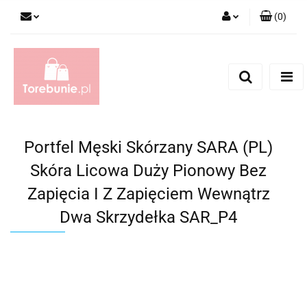
(
0
)
Zaloguj się
Zarejestruj się
Dodaj zgłoszenie
Portfel Męski Skórzany SARA (PL)
Skóra Licowa Duży Pionowy Bez
Zapięcia I Z Zapięciem Wewnątrz
Dwa Skrzydełka SAR_P4