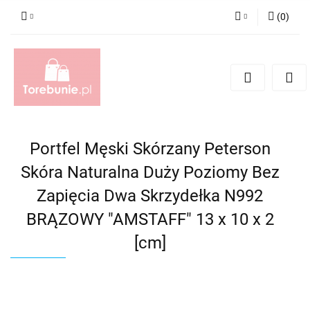
(
0
)
Zaloguj się
Zarejestruj się
Dodaj zgłoszenie
Portfel Męski Skórzany Peterson
Skóra Naturalna Duży Poziomy Bez
Zapięcia Dwa Skrzydełka N992
BRĄZOWY "AMSTAFF" 13 x 10 x 2
[cm]