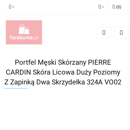
(
0
)
Zaloguj się
Zarejestruj się
Dodaj zgłoszenie
Portfel Męski Skórzany PIERRE
CARDIN Skóra Licowa Duży Poziomy
Z Zapinką Dwa Skrzydełka 324A VO02