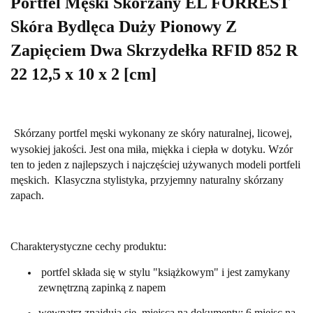
Portfel Męski Skórzany EL FORREST
Skóra Bydlęca Duży Pionowy Z
Zapięciem Dwa Skrzydełka RFID 852 R
22 12,5 x 10 x 2 [cm]
S
kórzany portfel męski wykonany ze skóry naturalnej, licowej,
wysokiej jakości. Jest ona miła, miękka i ciepła w dotyku. Wzór
ten to jeden z najlepszych i najczęściej używanych modeli portfeli
męskich.
Klasyczna stylistyka, przyjemny naturalny skórzany
zapach
.
Charakterystyczne cechy produktu:
portfel składa się w stylu "książkowym" i jest zamykany
zewnętrzną zapinką z napem
wewnątrz znajduja się miejsca na dokumenty: 6 miejsc na