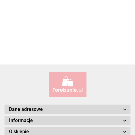
ALBATROSS
Alessandro Paoli
Dane adresowe
Informacje
O sklepie
ALWAYS WILD