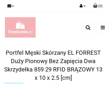
(
0
)
Zaloguj się
Zarejestruj się
Dodaj zgłoszenie
Portfel Męski Skórzany EL FORREST
Duży Pionowy Bez Zapięcia Dwa
Skrzydełka 859 29 RFID BRĄZOWY 13
x 10 x 2.5 [cm]