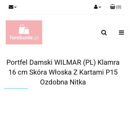
(
0
)
Zaloguj się
Zarejestruj się
Dodaj zgłoszenie
Portfel Damski WILMAR (PL) Klamra
16 cm Skóra Włoska Z Kartami P15
Ozdobna Nitka