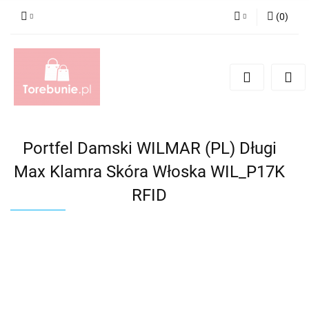
(
0
)
Zaloguj się
Zarejestruj się
Dodaj zgłoszenie
Portfel Damski WILMAR (PL) Długi
Max Klamra Skóra Włoska WIL_P17K
RFID