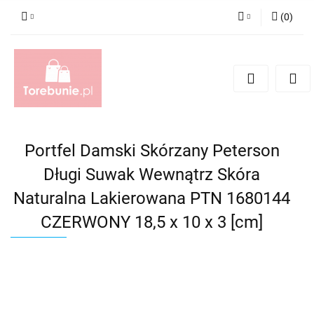
(
0
)
Zaloguj się
Zarejestruj się
Dodaj zgłoszenie
Portfel Damski Skórzany Peterson
Długi Suwak Wewnątrz Skóra
Naturalna Lakierowana PTN 1680144
CZERWONY 18,5 x 10 x 3 [cm]