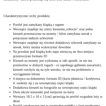
Charakterystyczne cechy produktu:
Portfel jest zamykany klapką z napem
Wewnątrz znajduje się cztery kieszenie„robocze" oraz jedna
kieszeń przeznaczona na monety / bilon zamykana suwak z
poręcznym ładnym uchwytem
Wewnątrz znajduje się również dodatkowy schowek zamykany na
suwak, który można wykorzystać dowolnie
Na przodzie pod klapką koło napu mieszczą sie dwa miejsca
przezroczyste formatu ID
Kieszeń na monety jest wykonana w taki sposób, że nie ma
prześwitów w dolnych rogach - co zapobiega gubieniu zawartości;
kieszeń rozchyla się na tyle szeroko, że nie ma problemów z
wyciąganiem bilonu
4 miejsca na dokumenty formatu ID (karta płatnicza / kredytowa,
d. osobisty itp.) na wewnętrznej części klapki
Dodatkowa kieszeń na fotografie na wewnętrznej części klapki
Dwie ukryte kieszonki pod miejscem na karty
Wymiary 18,5 x 10 x 3 [cm] sprawiają że portfel wygodnie leży w
dłoni
Portfel zapakowany jest w oryginalne pudełko z logo producenta,