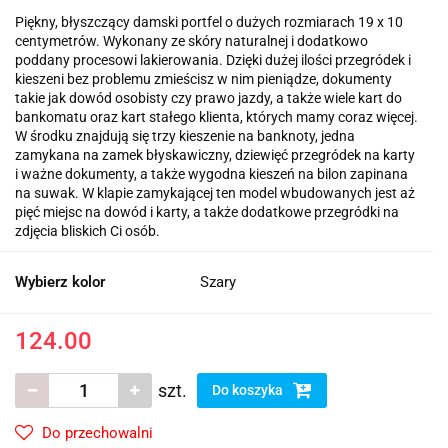
Piękny, błyszczący damski portfel o dużych rozmiarach 19 x 10
centymetrów. Wykonany ze skóry naturalnej i dodatkowo
poddany procesowi lakierowania. Dzięki dużej ilości przegródek i
kieszeni bez problemu zmieścisz w nim pieniądze, dokumenty
takie jak dowód osobisty czy prawo jazdy, a także wiele kart do
bankomatu oraz kart stałego klienta, których mamy coraz więcej.
W środku znajdują się trzy kieszenie na banknoty, jedna
zamykana na zamek błyskawiczny, dziewięć przegródek na karty
i ważne dokumenty, a także wygodna kieszeń na bilon zapinana
na suwak. W klapie zamykającej ten model wbudowanych jest aż
pięć miejsc na dowód i karty, a także dodatkowe przegródki na
zdjęcia bliskich Ci osób.
Wybierz kolor
Szary
124.00
szt.
Do koszyka
Do przechowalni