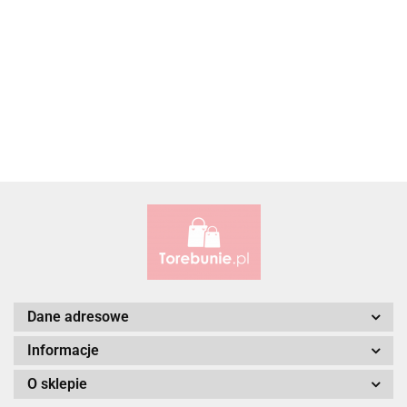
ALBATROSS
Alessandro Paoli
Dane adresowe
Informacje
O sklepie
ALWAYS WILD