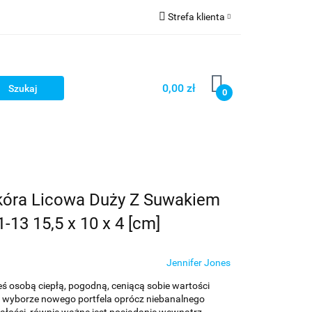
Strefa klienta
ria i dodatki
Zaloguj się
Zarejestruj się
0,00 zł
0
Dodaj zgłoszenie
kóra Licowa Duży Z Suwakiem
13 15,5 x 10 x 4 [cm]
Jennifer Jones
teś osobą ciepłą, pogodną, ceniącą sobie wartości
zy wyborze nowego portfela oprócz niebanalnego