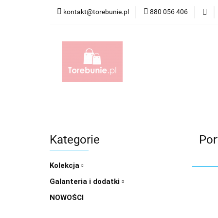
kontakt@torebunie.pl
880 056 406
Torebki
Torby i
Torebki
Torby i Saszetki męskie
Aktówk
Kategorie
Por
Kolekcja
Galanteria i dodatki
NOWOŚCI