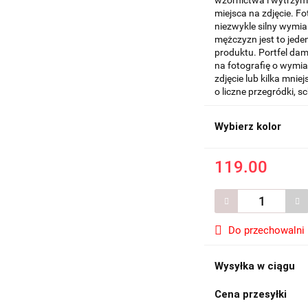
wzornictwa i wytrzym
miejsca na zdjęcie. F
niezwykle silny wymiar
mężczyzn jest to jed
produktu. Portfel d
na fotografię o wymi
zdjęcie lub kilka mni
o liczne przegródki, s
Wybierz kolor
119.00
Do przechowalni
Wysyłka w ciągu
Cena przesyłki