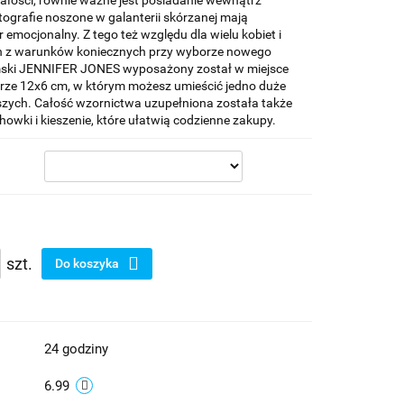
ałości, równie ważne jest posiadanie wewnątrz
otografie noszone w galanterii skórzanej mają
 emocjonalny. Z tego też względu dla wielu kobiet i
en z warunków koniecznych przy wyborze nowego
amski JENNIFER JONES wyposażony został w miejsce
arze 12x6 cm, w którym możesz umieścić jedno duże
ejszych. Całość wzornictwa uzupełniona została także
chowki i kieszenie, które ułatwią codzienne zakupy.
szt.
Do koszyka
24 godziny
6.99