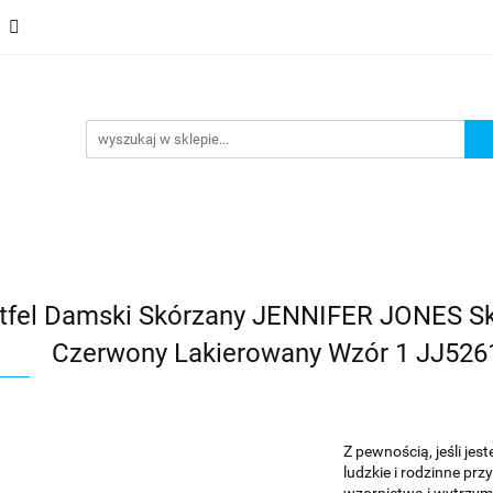
 Saszetki męskie
Aktówki
Torby na laptopa
Galante
i
Torby na laptopa
Galanteria i dodatki
tfel Damski Skórzany JENNIFER JONES S
Czerwony Lakierowany Wzór 1 JJ5261-
Z pewnością, jeśli jes
ludzkie i rodzinne pr