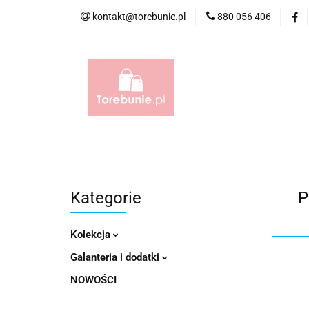
kontakt@torebunie.pl
880 056 406
Torebki
Torby i
Torebki
Torby i Saszetki męskie
Aktów
Kategorie
P
Kolekcja
Galanteria i dodatki
NOWOŚCI