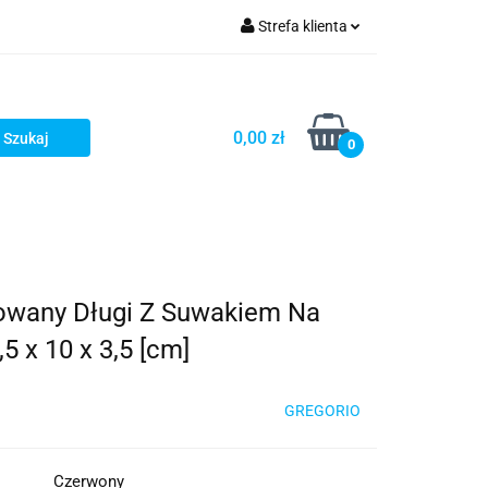
Strefa klienta
ria i dodatki
Zaloguj się
Zarejestruj się
0,00 zł
0
Dodaj zgłoszenie
owany Długi Z Suwakiem Na
 x 10 x 3,5 [cm]
GREGORIO
Czerwony