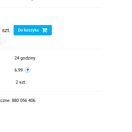
szt.
Do koszyka
i
24 godziny
6.99
2
szt.
czne: 880 056 406