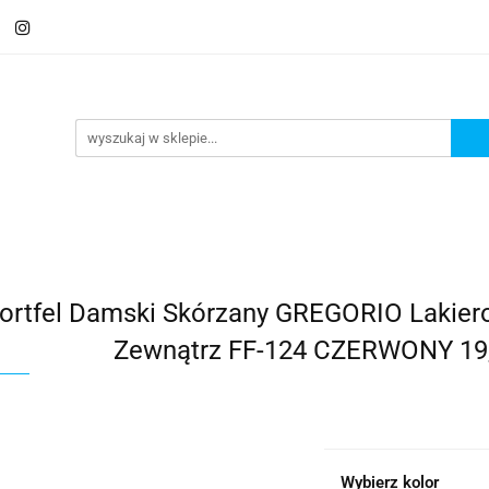
 Saszetki męskie
Aktówki
Torby na laptopa
Galante
ki
Torby na laptopa
Galanteria i dodatki
ortfel Damski Skórzany GREGORIO Lakier
Zewnątrz FF-124 CZERWONY 19,5
Wybierz kolor