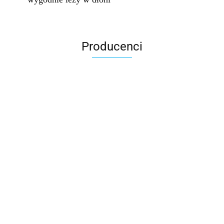
Producenci
Accardi (PL)
ALBATROSS