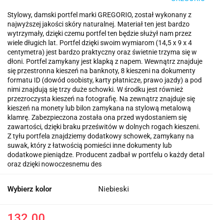
Stylowy, damski portfel marki GREGORIO, został wykonany z
najwyższej jakości skóry naturalnej. Materiał ten jest bardzo
wytrzymały, dzięki czemu portfel ten będzie służył nam przez
wiele długich lat. Portfel dzięki swoim wymiarom (14,5 x 9 x 4
centymetra) jest bardzo praktyczny oraz świetnie trzyma się w
dłoni. Portfel zamykany jest klapką z napem. Wewnątrz znajduje
się przestronna kieszeń na banknoty, 8 kieszeni na dokumenty
formatu ID (dowód osobisty, karty płatnicze, prawo jazdy) a pod
nimi znajdują się trzy duże schowki. W środku jest również
przezroczysta kieszeń na fotografię. Na zewnątrz znajduje się
kieszeń na monety lub bilon zamykana na stylową metalową
klamrę. Zabezpieczona została ona przed wydostaniem się
zawartości, dzięki braku prześwitów w dolnych rogach kieszeni.
Z tyłu portfela znajdziemy dodatkowy schowek, zamykany na
suwak, który z łatwością pomieści inne dokumenty lub
dodatkowe pieniądze. Producent zadbał w portfelu o każdy detal
oraz dzięki nowoczesnemu des
Wybierz kolor
Niebieski
132.00