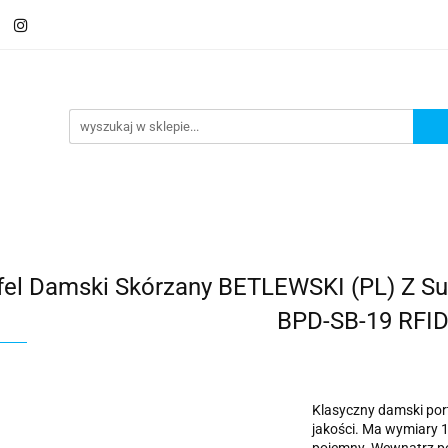
 Saszetki męskie
Aktówki
Torby na laptopa
Galante
ki
Torby na laptopa
Galanteria i dodatki
fel Damski Skórzany BETLEWSKI (PL) Z S
BPD-SB-19 RFI
Klasyczny damski port
jakości. Ma wymiary 13