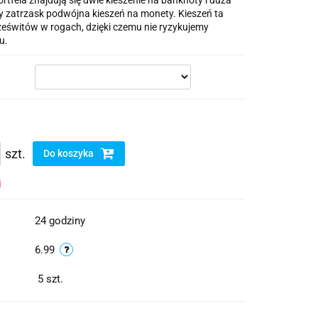
tfela znajdują się dwie kieszenie na banknoty i duża
 zatrzask podwójna kieszeń na monety. Kieszeń ta
ześwitów w rogach, dzięki czemu nie ryzykujemy
u.
szt.
Do koszyka
i
24 godziny
6.99
5
szt.