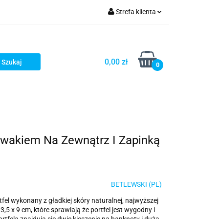
Strefa klienta
ria i dodatki
Zaloguj się
Zarejestruj się
0,00 zł
0
Dodaj zgłoszenie
uwakiem Na Zewnątrz I Zapinką
D
BETLEWSKI (PL)
fel wykonany z gładkiej skóry naturalnej, najwyższej
,5 x 9 cm, które sprawiają że portfel jest wygodny i