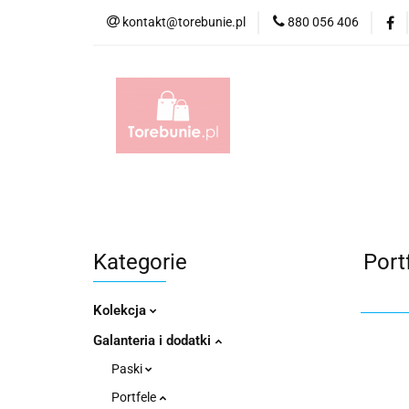
kontakt@torebunie.pl
880 056 406
Torebki
Torby i
Torebki
Torby i Saszetki męskie
Aktów
Kategorie
Port
Kolekcja
Galanteria i dodatki
Paski
Portfele