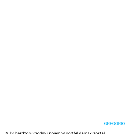
GREGORIO
Duży, bardzo wygodny i pojemny portfel damski został