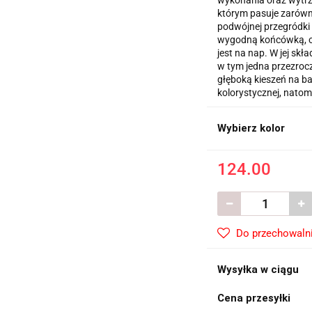
wykonania oraz wytrz
którym pasuje zarówno
podwójnej przegródki
wygodną końcówką, or
jest na nap. W jej skł
w tym jedna przezrocz
głęboką kieszeń na b
kolorystycznej, nato
Wybierz kolor
124.00
Do przechowaln
Wysyłka w ciągu
Cena przesyłki