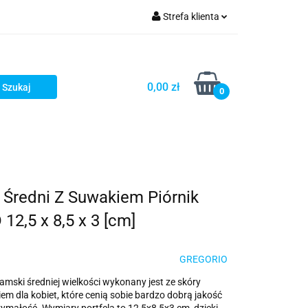
Strefa klienta
ria i dodatki
Zaloguj się
Zarejestruj się
0,00 zł
0
Dodaj zgłoszenie
 Średni Z Suwakiem Piórnik
2,5 x 8,5 x 3 [cm]
GREGORIO
amski średniej wielkości wykonany jest ze skóry
iem dla kobiet, które cenią sobie bardzo dobrą jakość