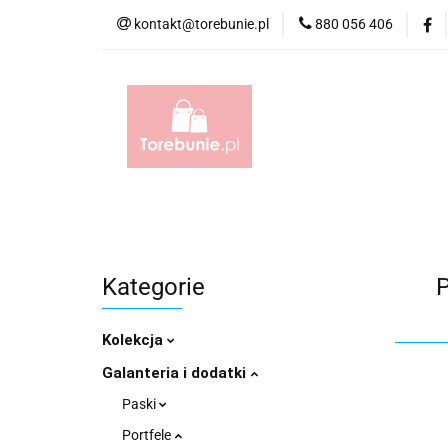
kontakt@torebunie.pl
880 056 406
Torebki
Torby i
Torebki
Torby i Saszetki męskie
Aktów
Kategorie
P
Kolekcja
Galanteria i dodatki
Paski
Portfele