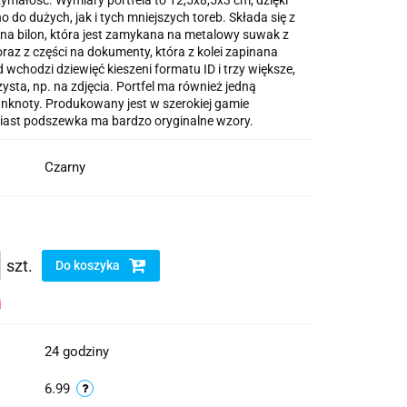
ymałość. Wymiary portfela to 12,5x8,5x3 cm, dzięki
 do dużych, jak i tych mniejszych toreb. Składa się z
 na bilon, która jest zamykana na metalowy suwak z
az z części na dokumenty, która z kolei zapinana
ad wchodzi dziewięć kieszeni formatu ID i trzy większe,
ysta, np. na zdjęcia. Portfel ma również jedną
anknoty. Produkowany jest w szerokiej gamie
miast podszewka ma bardzo oryginalne wzory.
Czarny
szt.
Do koszyka
i
24 godziny
6.99