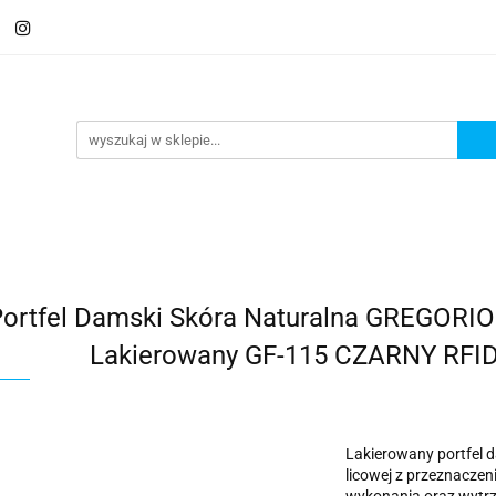
 Saszetki męskie
Aktówki
Torby na laptopa
Galante
ki
Torby na laptopa
Galanteria i dodatki
ortfel Damski Skóra Naturalna GREGORIO
Lakierowany GF-115 CZARNY RFID 1
Lakierowany portfel d
licowej z przeznaczen