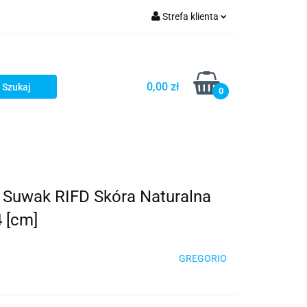
Strefa klienta
ria i dodatki
Zaloguj się
Zarejestruj się
0,00 zł
0
Dodaj zgłoszenie
 Suwak RIFD Skóra Naturalna
 [cm]
GREGORIO