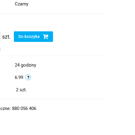
Czarny
szt.
Do koszyka
i
24 godziny
6.99
2
szt.
czne: 880 056 406