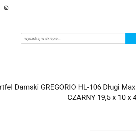
 Saszetki męskie
Aktówki
Torby na laptopa
Galante
ki
Torby na laptopa
Galanteria i dodatki
rtfel Damski GREGORIO HL-106 Długi Max
CZARNY 19,5 x 10 x 4