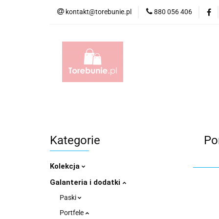
kontakt@torebunie.pl
880 056 406
Torebki
Torby i
Torebki
Torby i Saszetki męskie
Aktów
Kategorie
Po
Kolekcja
Galanteria i dodatki
Paski
Portfele